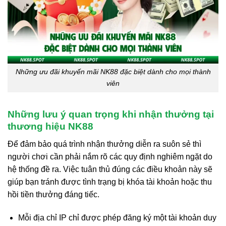
Những ưu đãi khuyến mãi NK88 đặc biệt dành cho mọi thành
viên
Những lưu ý quan trọng khi nhận thưởng tại
thương hiệu NK88
Để đảm bảo quá trình nhận thưởng diễn ra suôn sẻ thì
người chơi cần phải nắm rõ các quy định nghiêm ngặt do
hệ thống đề ra. Việc tuân thủ đúng các điều khoản này sẽ
giúp bạn tránh được tình trạng bị khóa tài khoản hoặc thu
hồi tiền thưởng đáng tiếc.
Mỗi địa chỉ IP chỉ được phép đăng ký một tài khoản duy