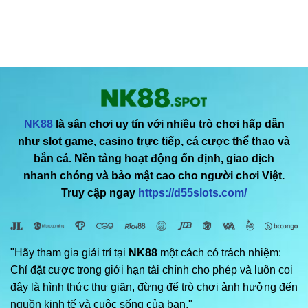
NK88
là sân chơi uy tín với nhiều trò chơi hấp dẫn
như slot game, casino trực tiếp, cá cược thể thao và
bắn cá. Nền tảng hoạt động ổn định, giao dịch
nhanh chóng và bảo mật cao cho người chơi Việt.
Truy cập ngay
https://d55slots.com/
"Hãy tham gia giải trí tại
NK88
một cách có trách nhiệm:
Chỉ đặt cược trong giới hạn tài chính cho phép và luôn coi
đây là hình thức thư giãn, đừng để trò chơi ảnh hưởng đến
nguồn kinh tế và cuộc sống của bạn."