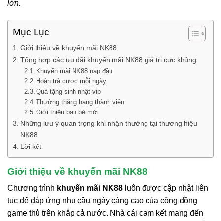
lớn.
Mục Lục
Giới thiệu về khuyến mãi NK88
Tổng hợp các ưu đãi khuyến mãi NK88 giá trị cực khủng
Khuyến mãi NK88 nạp đầu
Hoàn trả cược mỗi ngày
Quà tặng sinh nhật vip
Thưởng thăng hạng thành viên
Giới thiệu bạn bè mới
Những lưu ý quan trọng khi nhận thưởng tại thương hiệu
NK88
Lời kết
Giới thiệu về khuyến mãi NK88
Chương trình
khuyến mãi NK88
luôn được cập nhật liên
tục để đáp ứng nhu cầu ngày càng cao của cộng đồng
game thủ trên khắp cả nước. Nhà cái cam kết mang đến