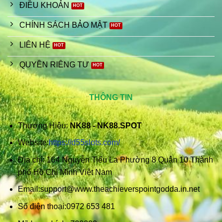
ĐIỀU KHOẢN
CHÍNH SÁCH BẢO MẬT
LIÊN HỆ
QUYỀN RIÊNG TƯ
THÔNG TIN
Thương Hiệu:
NK88 - NK88.SPOT
Website:
https://d55slots.com/
Địa chỉ:
164 Nguyễn Tiểu La Phường 8 Quận 10 Thành
phố Hồ Chí Minh Việt Nam
Email:
support@www.theachieverspointgodda.in.net
Số điện thoại:
0972 653 481