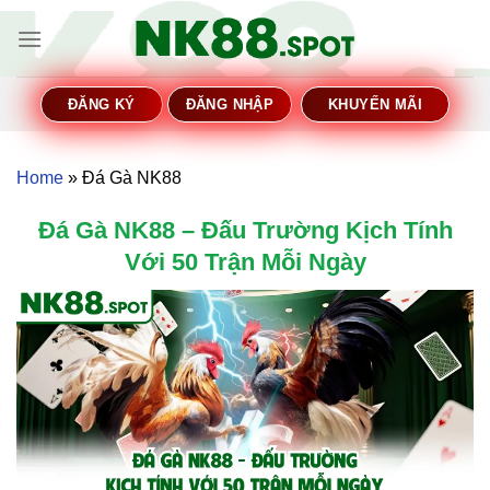
Skip
to
content
ĐĂNG KÝ
ĐĂNG NHẬP
KHUYẾN MÃI
Home
»
Đá Gà NK88
Đá Gà NK88 – Đấu Trường Kịch Tính
Với 50 Trận Mỗi Ngày