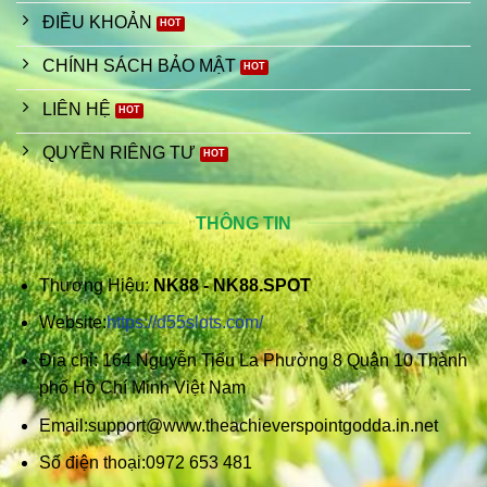
ĐIỀU KHOẢN
CHÍNH SÁCH BẢO MẬT
LIÊN HỆ
QUYỀN RIÊNG TƯ
THÔNG TIN
Thương Hiệu:
NK88 - NK88.SPOT
Website:
https://d55slots.com/
Địa chỉ:
164 Nguyễn Tiểu La Phường 8 Quận 10 Thành
phố Hồ Chí Minh Việt Nam
Email:
support@www.theachieverspointgodda.in.net
Số điện thoại:
0972 653 481