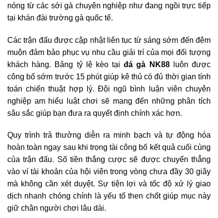
nóng từ các sới gà chuyên nghiệp như đang ngồi trực tiếp
tại khán đài trường gà quốc tế.
Các trận đấu được cập nhật liên tục từ sáng sớm đến đêm
muộn đảm bảo phục vụ nhu cầu giải trí của mọi đối tượng
khách hàng. Bảng tỷ lệ kèo tại
đá gà NK88
luôn được
công bố sớm trước 15 phút giúp kê thủ có đủ thời gian tính
toán chiến thuật hợp lý. Đội ngũ bình luận viên chuyên
nghiệp am hiểu luật chơi sẽ mang đến những phân tích
sâu sắc giúp bạn đưa ra quyết định chính xác hơn.
Quy trình trả thưởng diễn ra minh bạch và tự động hóa
hoàn toàn ngay sau khi trọng tài công bố kết quả cuối cùng
của trận đấu. Số tiền thắng cược sẽ được chuyển thẳng
vào ví tài khoản của hội viên trong vòng chưa đầy 30 giây
mà không cần xét duyệt. Sự tiện lợi và tốc độ xử lý giao
dịch nhanh chóng chính là yếu tố then chốt giúp mục này
giữ chân người chơi lâu dài.