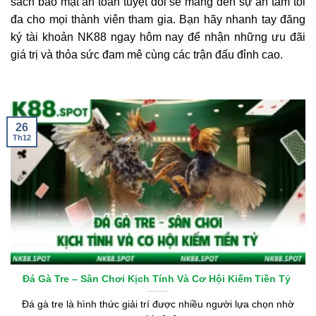
sách bảo mật an toàn tuyệt đối sẽ mang đến sự an tâm tối
đa cho mọi thành viên tham gia. Bạn hãy nhanh tay đăng
ký tài khoản NK88 ngay hôm nay để nhận những ưu đãi
giá trị và thỏa sức đam mê cùng các trận đấu đỉnh cao.
26
Th12
Đá Gà Tre – Sân Chơi Kịch Tính Và Cơ Hội Kiếm Tiền Tỷ
Đá gà tre là hình thức giải trí được nhiều người lựa chọn nhờ