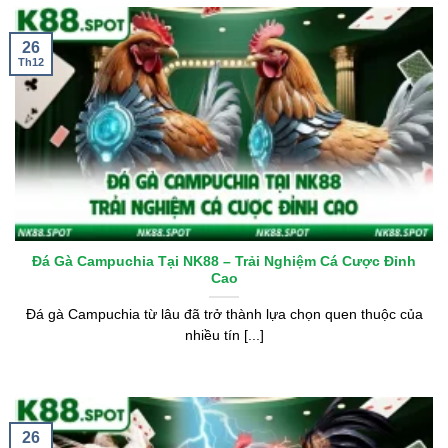
26
Th12
Đá Gà Campuchia Tại NK88 – Trải Nghiệm Cá Cược Đỉnh
Cao
Đá gà Campuchia từ lâu đã trở thành lựa chọn quen thuộc của
nhiều tín [...]
26